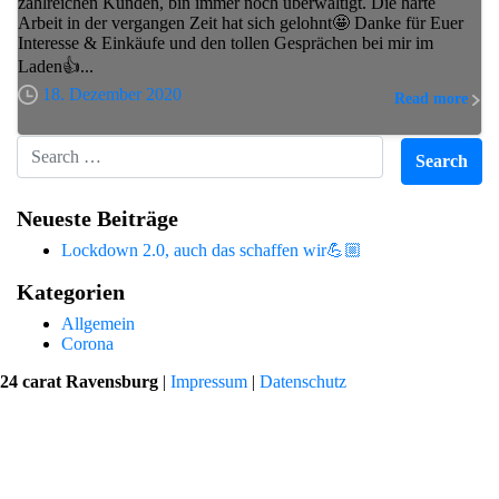
zahlreichen Kunden, bin immer noch überwältigt. Die harte
Arbeit in der vergangen Zeit hat sich gelohnt🤩 Danke für Euer
Interesse & Einkäufe und den tollen Gesprächen bei mir im
Laden👍...
18. Dezember 2020
Read more
Search for:
Neueste Beiträge
Lockdown 2.0, auch das schaffen wir💪🏼
Kategorien
Allgemein
Corona
24 carat Ravensburg
|
Impressum
|
Datenschutz