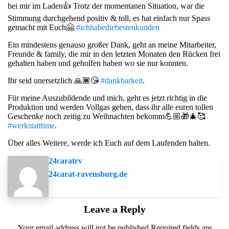
bei mir im Laden👍 Trotz der momentanen Situation, war die
Stimmung durchgehend positiv & toll, es hat einfach nur Spass
gemacht mit Euch🤗
#ichhabediebestenkunden
Ein mindestens genauso großer Dank, geht an meine Mitarbeiter,
Freunde & family, die mir in den letzten Monaten den Rücken frei
gehalten haben und geholfen haben wo sie nur konnten.
Ihr seid unersetzlich 🙏🏾😘
#dankbarkeit
.
Für meine Auszubildende und mich, geht es jetzt richtig in die
Produktion und werden Vollgas geben, dass ihr alle euren tollen
Geschenke noch zeitig zu Weihnachten bekomm💪🏼🎁🎄🥰
#werkstatttime
.
Über alles Weitere, werde ich Euch auf dem Laufenden halten.
24caratrv
24carat-ravensburg.de
Leave a Reply
Your email address will not be published.Required fields are